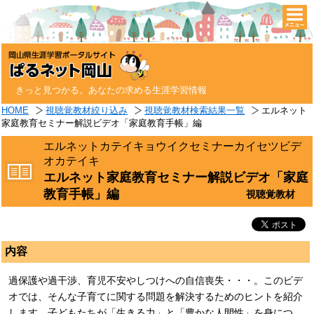
togg
navi
きっと見つかる。あなたの求める生涯学習情報
HOME
視聴覚教材絞り込み
視聴覚教材検索結果一覧
エルネット
家庭教育セミナー解説ビデオ「家庭教育手帳」編
エルネットカテイキョウイクセミナーカイセツビデ
オカテイキ
エルネット家庭教育セミナー解説ビデオ「家庭
教育手帳」編
視聴覚教材
内容
過保護や過干渉、育児不安やしつけへの自信喪失・・・。このビデ
オでは、そんな子育てに関する問題を解決するためのヒントを紹介
します。子どもたちが「生きる力」と「豊かな人間性」を身につ