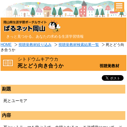
togg
navi
きっと見つかる。あなたの求める生涯学習情報
HOME
視聴覚教材絞り込み
視聴覚教材検索結果一覧
死とどう向
き合うか
シトドウムキアウカ
死とどう向き合うか
視聴覚教材
副題
死とユーモア
内容