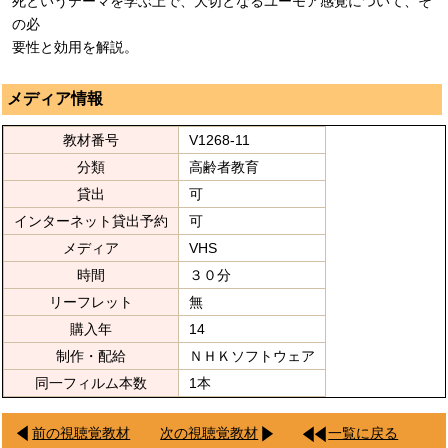
死というテーマを学ぶ上で、大切となるユーモア感覚について、そ
の必
要性と効用を解説。
メディア情報
教材番号
V1268-11
分類
高齢者教育
貸出
可
インターネット貸出予約
可
メディア
VHS
時間
３０分
リーフレット
無
購入年
14
制作・配給
ＮＨＫソフトウェア
同一フィルム本数
1本
前の視聴覚教材
次の視聴覚教材
一覧に戻る