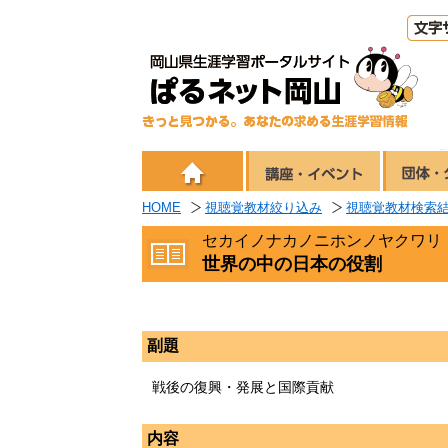
HOME
視聴覚教材絞り込み
視聴覚教材検索
セカイノナカノニホンノヤクワリ
世界の中の日本の役割
副題
戦後の復興・発展と国際貢献
内容