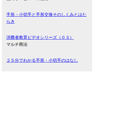
手形・小切手と手形交換そのしくみとはた
らき
消費者教育ビデオシリーズ（０３）
マルチ商法
２５分でわかる手形・小切手のはなし