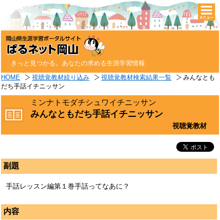
togg
navi
きっと見つかる。あなたの求める生涯学習情報
HOME
視聴覚教材絞り込み
視聴覚教材検索結果一覧
みんなとも
だち手話イチニッサン
ミンナトモダチシュワイチニッサン
みんなともだち手話イチニッサン
視聴覚教材
副題
手話レッスン編第１巻手話ってなあに？
内容