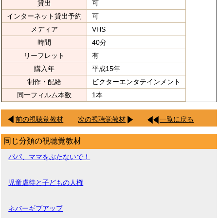
貸出
可
インターネット貸出予約
可
メディア
VHS
時間
40分
リーフレット
有
購入年
平成15年
制作・配給
ビクターエンタテインメント
同一フィルム本数
1本
前の視聴覚教材
次の視聴覚教材
一覧に戻る
同じ分類の視聴覚教材
パパ、ママをぶたないで！
児童虐待と子どもの人権
ネバーギブアップ