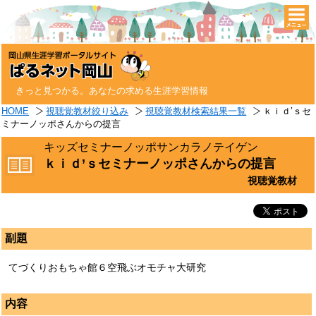
togg
navi
きっと見つかる。あなたの求める生涯学習情報
HOME
視聴覚教材絞り込み
視聴覚教材検索結果一覧
ｋｉｄ’ｓセ
ミナーノッポさんからの提言
キッズセミナーノッポサンカラノテイゲン
ｋｉｄ’ｓセミナーノッポさんからの提言
視聴覚教材
副題
てづくりおもちゃ館６空飛ぶオモチャ大研究
内容