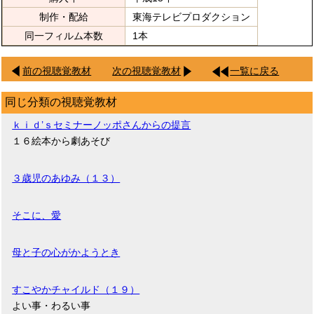
制作・配給
東海テレビプロダクション
同一フィルム本数
1本
前の視聴覚教材
次の視聴覚教材
一覧に戻る
同じ分類の視聴覚教材
ｋｉｄ’ｓセミナーノッポさんからの提言
１６絵本から劇あそび
３歳児のあゆみ（１３）
そこに、愛
母と子の心がかようとき
すこやかチャイルド（１９）
よい事・わるい事