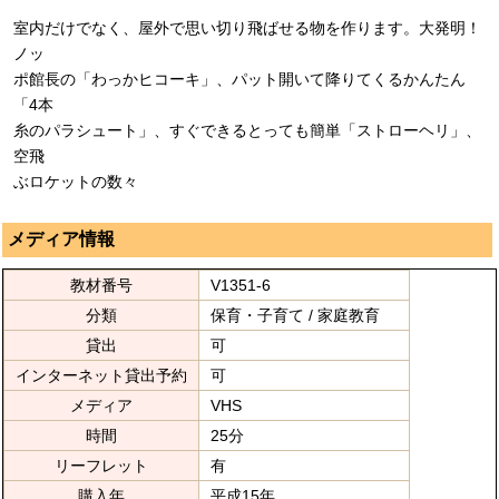
室内だけでなく、屋外で思い切り飛ばせる物を作ります。大発明！
ノッ
ポ館長の「わっかヒコーキ」、パット開いて降りてくるかんたん
「4本
糸のパラシュート」、すぐできるとっても簡単「ストローヘリ」、
空飛
ぶロケットの数々
メディア情報
教材番号
V1351-6
分類
保育・子育て / 家庭教育
貸出
可
インターネット貸出予約
可
メディア
VHS
時間
25分
リーフレット
有
購入年
平成15年