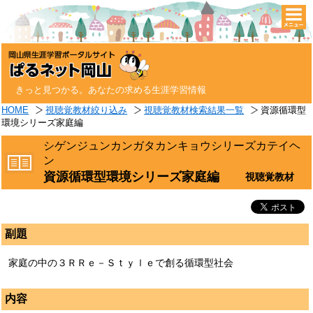
togg
navi
きっと見つかる。あなたの求める生涯学習情報
HOME
視聴覚教材絞り込み
視聴覚教材検索結果一覧
資源循環型
環境シリーズ家庭編
シゲンジュンカンガタカンキョウシリーズカテイヘ
ン
資源循環型環境シリーズ家庭編
視聴覚教材
副題
家庭の中の３ＲＲｅ－Ｓｔｙｌｅで創る循環型社会
内容