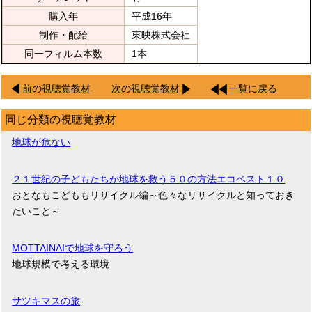
購入年
平成16年
制作・配給
東映株式会社
同一フィルム本数
1本
前の視聴覚教材
次の視聴覚教材
一覧に戻る
同じ分類の視聴覚教材
地球が危ない
２１世紀の子どもたちが地球を救う５０の方法エコベスト１０
おとなもこどももリサイクル編～色々なリサイクルと知っておき
たいこと～
MOTTAINAIで地球を守ろう
地球規模で考える環境
サツキマスの旅