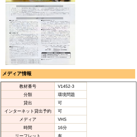
メディア情報
教材番号
V1452-3
分類
環境問題
貸出
可
インターネット貸出予約
可
メディア
VHS
時間
16分
リーフレット
有