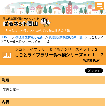
togg
navi
きっと見つかる。あなたの求める生涯学習情報
HOME
視聴覚教材絞り込み
視聴覚教材検索結果一覧
しごとライ
ブラリー食べ物シリーズＶｏｌ．２
シゴトライブラリータベモノシリーズＶｏｌ．２
しごとライブラリー食べ物シリーズＶｏｌ．２
視聴覚教材
副題
管理栄養士
内容