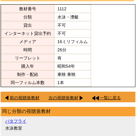
教材番号
1112
分類
水泳・漕艇
貸出
不可
インターネット貸出予約
不可
メディア
16ミリフィルム
時間
26分
リーフレット
有
購入年
昭和54年
制作・配給
東映 東映
同一フィルム本数
1本
前の視聴覚教材
次の視聴覚教材
一覧に戻る
同じ分類の視聴覚教材
バタフライ
水泳教室