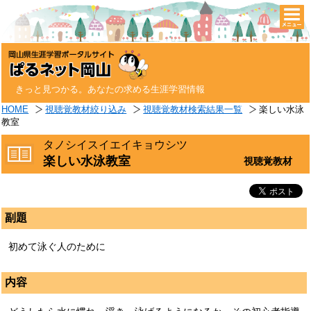
togg
navi
きっと見つかる。あなたの求める生涯学習情報
HOME
視聴覚教材絞り込み
視聴覚教材検索結果一覧
楽しい水泳
教室
タノシイスイエイキョウシツ
楽しい水泳教室
視聴覚教材
副題
初めて泳ぐ人のために
内容