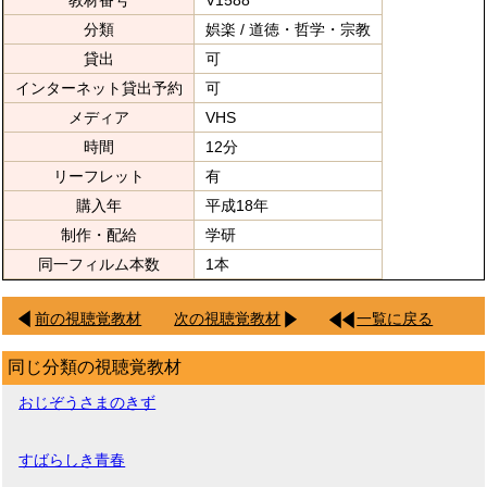
教材番号
V1588
分類
娯楽 / 道徳・哲学・宗教
貸出
可
インターネット貸出予約
可
メディア
VHS
時間
12分
リーフレット
有
購入年
平成18年
制作・配給
学研
同一フィルム本数
1本
前の視聴覚教材
次の視聴覚教材
一覧に戻る
同じ分類の視聴覚教材
おじぞうさまのきず
すばらしき青春