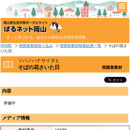
togg
navi
きっと見つかる。あなたの求める生涯学習情報
HOME
視聴覚教材絞り込み
視聴覚教材検索結果一覧
そばの花さ
いた日
ソバノハナサイタヒ
そばの花さいた日
視聴覚教材
内容
準備中
メディア情報