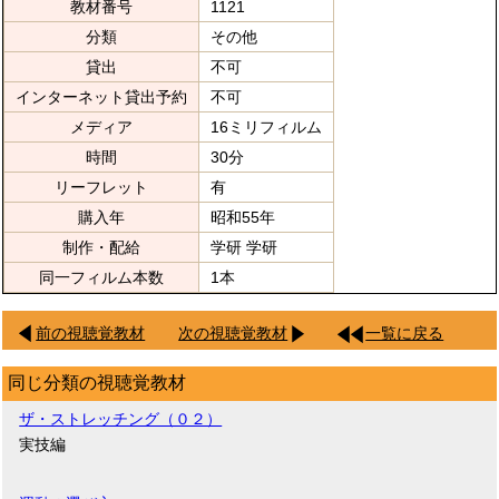
教材番号
1121
分類
その他
貸出
不可
インターネット貸出予約
不可
メディア
16ミリフィルム
時間
30分
リーフレット
有
購入年
昭和55年
制作・配給
学研 学研
同一フィルム本数
1本
前の視聴覚教材
次の視聴覚教材
一覧に戻る
同じ分類の視聴覚教材
ザ・ストレッチング（０２）
実技編