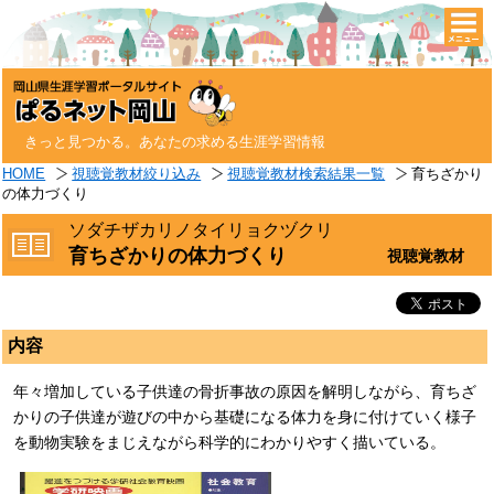
togg
navi
きっと見つかる。あなたの求める生涯学習情報
HOME
視聴覚教材絞り込み
視聴覚教材検索結果一覧
育ちざかり
の体力づくり
ソダチザカリノタイリョクヅクリ
育ちざかりの体力づくり
視聴覚教材
内容
年々増加している子供達の骨折事故の原因を解明しながら、育ちざ
かりの子供達が遊びの中から基礎になる体力を身に付けていく様子
を動物実験をまじえながら科学的にわかりやすく描いている。