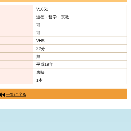
V1651
道徳・哲学・宗教
可
可
VHS
22分
無
平成19年
東映
1本
一覧に戻る