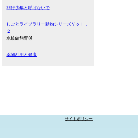
非行少年と呼ばないで
しごとライブラリー動物シリーズＶｏｌ．
２
水族館飼育係
薬物乱用と健康
サイトポリシー