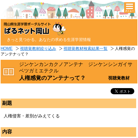
togg
navi
きっと見つかる。あなたの求める生涯学習情報
HOME
視聴覚教材絞り込み
視聴覚教材検索結果一覧
人権感覚の
アンテナって？
ジンケンカンカクノアンテナ ジンケンシンガイサ
ベツガミエテクル
人権感覚のアンテナって？
視聴覚教材
副題
人権侵害・差別がみえてくる
内容