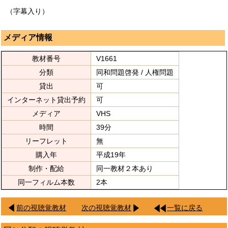
（字幕入り）
メディア情報
教材番号
V1661
分類
同和問題啓発 / 人権問題
貸出
可
インターネット貸出予約
可
メディア
VHS
時間
39分
リーフレット
無
購入年
平成19年
制作・配給
同一教材２本あり
同一フィルム本数
2本
前の視聴覚教材
次の視聴覚教材
一覧に戻る