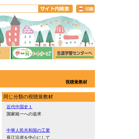
視聴覚教材
同じ分類の視聴覚教材
近代中国史１
国家統一への追求
中華人民共和国の工業
長江沿岸を中心にして