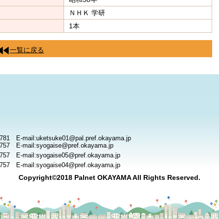
ＮＨＫ 学研
1本
一覧に戻る
781 E-mail:uketsuke01@pal.pref.okayama.jp
757 E-mail:syogaise@pref.okayama.jp
757 E-mail:syogaise05@pref.okayama.jp
757 E-mail:syogaise04@pref.okayama.jp
Copyright©2018 Palnet OKAYAMA All Rights Reserved.