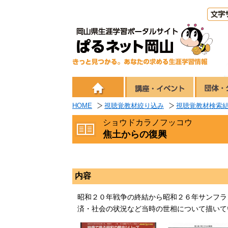
HOME
視聴覚教材絞り込み
視聴覚教材検索
ショウドカラノフッコウ
焦土からの復興
内容
昭和２０年戦争の終結から昭和２６年サンフラ
済・社会の状況など当時の世相について描いて