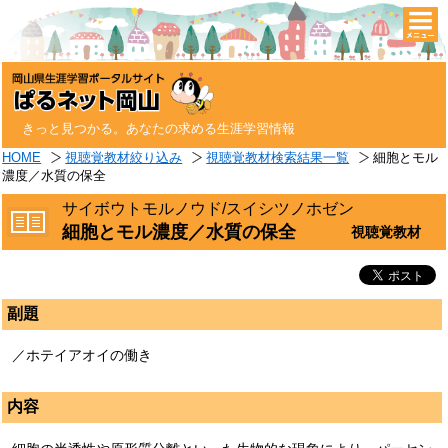
togg
navi
きっと見つかる。あなたの求める生涯学習情報
HOME
視聴覚教材絞り込み
視聴覚教材検索結果一覧
細胞とモル
濃度／水質の保全
サイボウトモルノウド/スイシツノホゼン
細胞とモル濃度／水質の保全
視聴覚教材
副題
／ホテイアオイの働き
内容