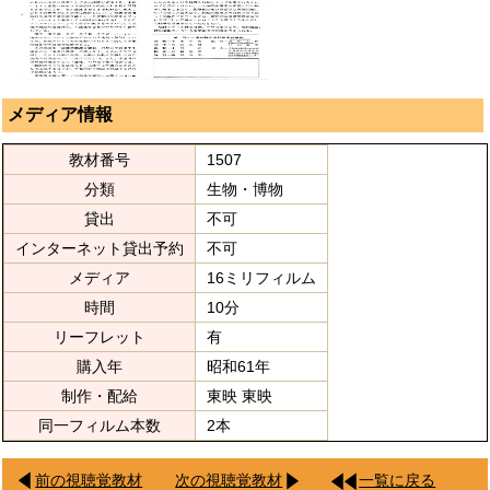
メディア情報
教材番号
1507
分類
生物・博物
貸出
不可
インターネット貸出予約
不可
メディア
16ミリフィルム
時間
10分
リーフレット
有
購入年
昭和61年
制作・配給
東映 東映
同一フィルム本数
2本
前の視聴覚教材
次の視聴覚教材
一覧に戻る