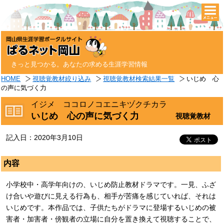
togg
navi
きっと見つかる。あなたの求める生涯学習情報
HOME
視聴覚教材絞り込み
視聴覚教材検索結果一覧
いじめ 心
の声に気づく力
イジメ ココロノコエニキヅクチカラ
いじめ 心の声に気づく力
視聴覚教材
記入日：2020年3月10日
内容
小学校中・高学年向けの、いじめ防止教材ドラマです。一見、ふざ
け合いや遊びに見える行為も、相手が苦痛を感じていれば、それは
いじめです。本作品では、子供たちがドラマに登場するいじめの被
害者・加害者・傍観者の立場に自分を置き換えて視聴することで、