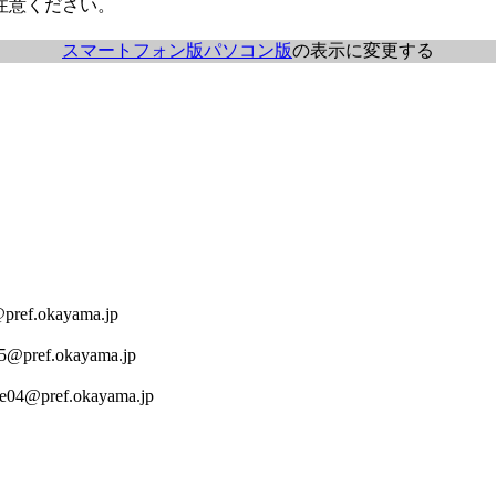
注意ください。
スマートフォン版
パソコン版
の表示に変更する
ref.okayama.jp
5@pref.okayama.jp
e04@pref.okayama.jp