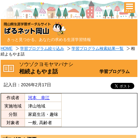
togg
navi
きっと見つかる。あなたの求める生涯学習情報
HOME
学習プログラム絞り込み
学習プログラム検索結果一覧
相
続よもやま話
ソウゾクヨモヤマバナシ
相続よもやま話
学習プログラム
記入日：2026年2月17日
作成者
河本 幸江
実施地域
津山地域
分類
家庭生活・趣味
対象者
一般, 高齢者