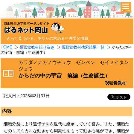
togg
navi
きっと見つかる。あなたの求める生涯学習情報
HOME
視聴覚教材絞り込み
視聴覚教材検索結果一覧
からだの中
の宇宙 前編（生命誕生）
カラダノナカノウチュウ ゼンペン セイメイタン
ジョウ
からだの中の宇宙 前編（生命誕生）
視聴覚教材
記入日：2026年3月31日
内容
細胞分裂により遺伝子を次世代に継承していく営み。また、細胞た
ちのリズミカルな動きから周期性をもって動き心臓ができ、細胞が