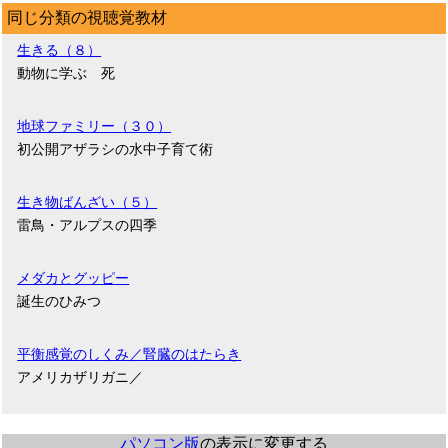
同じ分類の視聴覚教材
生きる（８）
動物に学ぶ 死
地球ファミリー（３０）
初公開アザラシの水中子育て術
生き物ばんざい（５）
雷鳥・アルプスの四季
メダカとグッピー
誕生のひみつ
平衡感覚のしくみ／腎臓のはたらき
アメリカザリガニ／
パソコン版
の表示に変更する