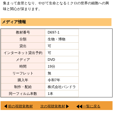
集まって血管となり、やがて生命となるミクロの世界の細胞への興
味と関心が深まります。
メディア情報
教材番号
D697-1
分類
生物・博物
貸出
可
インターネット貸出予約
可
メディア
DVD
時間
19分
リーフレット
無
購入年
令和7年
制作・配給
株式会社パンドラ
同一フィルム本数
1本
前の視聴覚教材
次の視聴覚教材
一覧に戻る