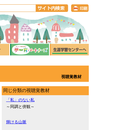
視聴覚教材
同じ分類の視聴覚教材
「私」のない私
～同調と傍観～
輝ける山脈