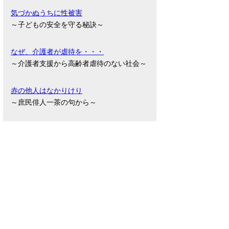
気づかぬうちに性被害
～子どもの安全を守る秘訣～
なぜ、介護者が虐待を・・・
～介護者支援から高齢者虐待のない社会～
赤の他人はなかりけり
～庶民俳人一茶の句から～