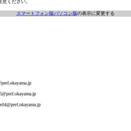
注意ください。
スマートフォン版
パソコン版
の表示に変更する
ref.okayama.jp
5@pref.okayama.jp
e04@pref.okayama.jp