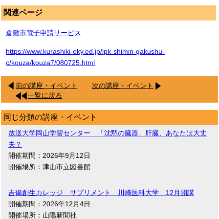
関連ページ
倉敷市電子申請サービス
https://www.kurashiki-oky.ed.jp/lpk-shimin-gakushu-
c/kouza/kouza7/080725.html
前の講座・イベント
次の講座・イベント
一覧に戻る
同じ分類の講座・イベント
放送大学岡山学習センター 「沈黙の臓器」肝臓、あなたは大丈
夫？
開催期間：2026年9月12日
開催場所：津山市立図書館
吉備創生カレッジ サプリメント 川崎医科大学 12月開講
開催期間：2026年12月4日
開催場所：山陽新聞社