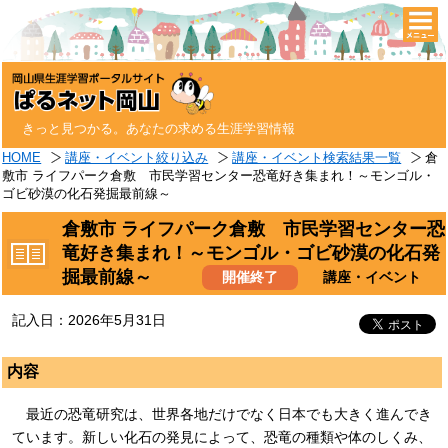
togg
navi
きっと見つかる。あなたの求める生涯学習情報
HOME
講座・イベント絞り込み
講座・イベント検索結果一覧
倉
敷市 ライフパーク倉敷 市民学習センター恐竜好き集まれ！～モンゴル・
ゴビ砂漠の化石発掘最前線～
倉敷市 ライフパーク倉敷 市民学習センター恐
竜好き集まれ！～モンゴル・ゴビ砂漠の化石発
掘最前線～
開催終了
講座・イベント
記入日：2026年5月31日
内容
最近の恐竜研究は、世界各地だけでなく日本でも大きく進んでき
ています。新しい化石の発見によって、恐竜の種類や体のしくみ、