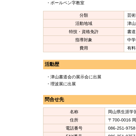
・ボールペン字教室
分類
芸術
活動地域
津山
特技・資格免許
書道
指導対象
中学生
費用
有料
活動歴
・津山書道会の展示会に出展
・理波展に出展
問合せ先
名称
岡山県生涯学
住所
〒700-0016
電話番号
086-251-9758