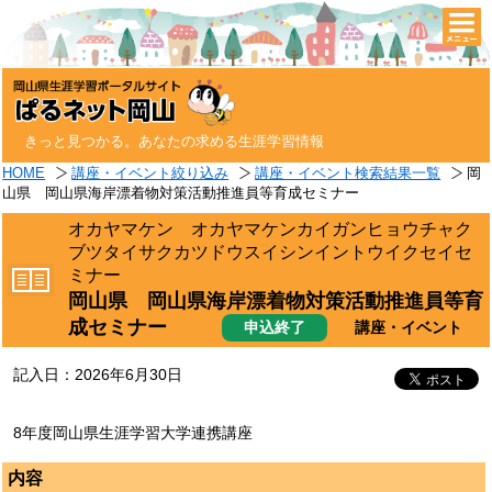
togg
navi
きっと見つかる。あなたの求める生涯学習情報
HOME
講座・イベント絞り込み
講座・イベント検索結果一覧
岡
山県 岡山県海岸漂着物対策活動推進員等育成セミナー
オカヤマケン オカヤマケンカイガンヒョウチャク
ブツタイサクカツドウスイシンイントウイクセイセ
ミナー
岡山県 岡山県海岸漂着物対策活動推進員等育
成セミナー
申込終了
講座・イベント
記入日：2026年6月30日
8年度岡山県生涯学習大学連携講座
内容