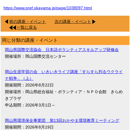
https://www.pref.okayama.jp/page/1038097.html
前の講座・イベント
次の講座・イベント
一覧に戻る
同じ分類の講座・イベント
岡山県国際交流協会 日本語ボランティアスキルアップ研修会
開催場所：岡山国際交流センター
岡山生涯学習の会 いきいきライフ講座「すらすら判るウクライ
ナ戦争」（上）
開催期間：2026年8月22日
開催場所：岡山県総合福祉・ボランティア・ＮＰＯ会館 きらめ
きプラザ
申込期間：2026年3月1日～
岡山県環境保全事業団 第13回おかやま環境教育ミーティング
開催期間：2026年8月19日