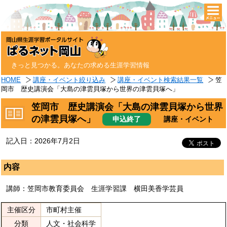
togg
navi
きっと見つかる。あなたの求める生涯学習情報
HOME
講座・イベント絞り込み
講座・イベント検索結果一覧
笠
岡市 歴史講演会「大島の津雲貝塚から世界の津雲貝塚へ」
笠岡市 歴史講演会「大島の津雲貝塚から世界
の津雲貝塚へ」
申込終了
講座・イベント
記入日：2026年7月2日
内容
講師：笠岡市教育委員会 生涯学習課 横田美香学芸員
主催区分
市町村主催
分類
人文・社会科学