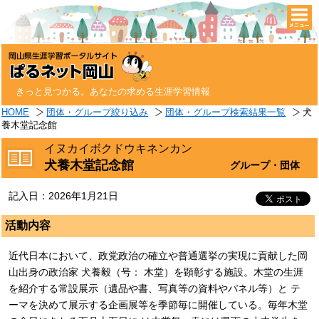
togg
navi
きっと見つかる。あなたの求める生涯学習情報
HOME
団体・グループ絞り込み
団体・グループ検索結果一覧
犬
養木堂記念館
イヌカイボクドウキネンカン
犬養木堂記念館
グループ・団体
記入日：2026年1月21日
活動内容
近代日本において、政党政治の確立や普通選挙の実現に貢献した岡
山出身の政治家 犬養毅（号： 木堂）を顕彰する施設。木堂の生涯
を紹介する常設展示（遺品や書、写真等の資料やパネル等）と テ
ーマを決めて展示する企画展等を季節毎に開催している。毎年木堂