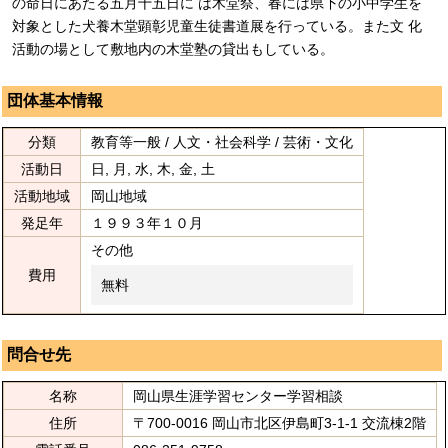
の命日にあたる五月十五日に は木堂祭、春には県下の小中学生を
対象とした犬養木堂顕彰児童生徒書道展を行っている。また文 化
活動の場として敷地内の木堂塾の貸出もしている。
団体基本情報
分類
教育等一般 / 人文・社会科学 / 芸術・文化
活動日
日, 月, 水, 木, 金, 土
活動地域
岡山地域
発足年
１９９３年１０月
その他
費用
無料
問合せ先
名称
岡山県生涯学習センター学習相談
住所
〒700-0016 岡山市北区伊島町3-1-1 交流棟2階