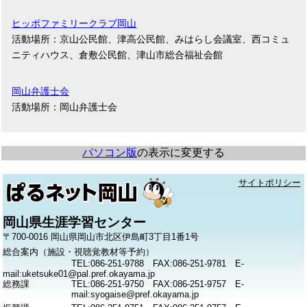
ヒッポファミリークラブ岡山
活動場所：京山公民館、津高公民館、みはらし会議室、西コミュ
ニティハウス、倉敷公民館、津山市総合福祉会館
岡山弁護士会
活動場所：岡山弁護士会
パソコン版
の表示に変更する
サイトポリシー
岡山県生涯学習センター
〒700-0016 岡山県岡山市北区伊島町3丁目1番1号
総合案内（施設・視聴覚教材等予約）
TEL:086-251-9788 FAX:086-251-9781 E-
mail:uketsuke01@pal.pref.okayama.jp
総務課
TEL:086-251-9750 FAX:086-251-9757 E-
mail:syogaise@pref.okayama.jp