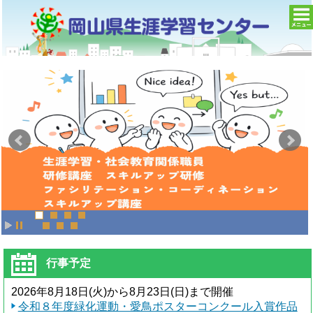
to
na
行事予定
2026年8月18日(火)から8月23日(日)まで開催
令和８年度緑化運動・愛鳥ポスターコンクール入賞作品