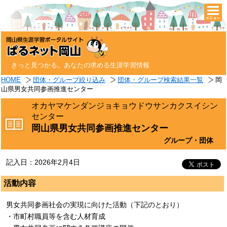
togg
navi
きっと見つかる。あなたの求める生涯学習情報
HOME
団体・グループ絞り込み
団体・グループ検索結果一覧
岡
山県男女共同参画推進センター
オカヤマケンダンジョキョウドウサンカクスイシン
センター
岡山県男女共同参画推進センター
グループ・団体
記入日：2026年2月4日
活動内容
男女共同参画社会の実現に向けた活動（下記のとおり）
・市町村職員等を含む人材育成