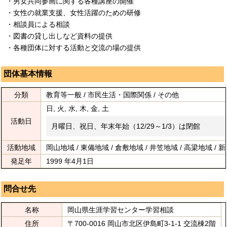
・男女共同参画に関する各種講座の開催
・女性の就業支援、女性活躍のための研修
・相談員による相談
・図書の貸し出しなど資料の提供
・各種団体に対する活動と交流の場の提供
団体基本情報
分類
教育等一般 / 市民生活・国際関係 / その他
日, 火, 水, 木, 金, 土
活動日
月曜日、祝日、年末年始（12/29～1/3）は閉館
活動地域
岡山地域 / 東備地域 / 倉敷地域 / 井笠地域 / 高梁地域 / 
発足年
1999 年4月1日
問合せ先
名称
岡山県生涯学習センター学習相談
住所
〒700-0016 岡山市北区伊島町3-1-1 交流棟2階