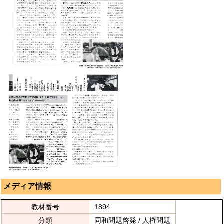
メディア情報
教材番号
1894
分類
同和問題啓発 / 人権問題