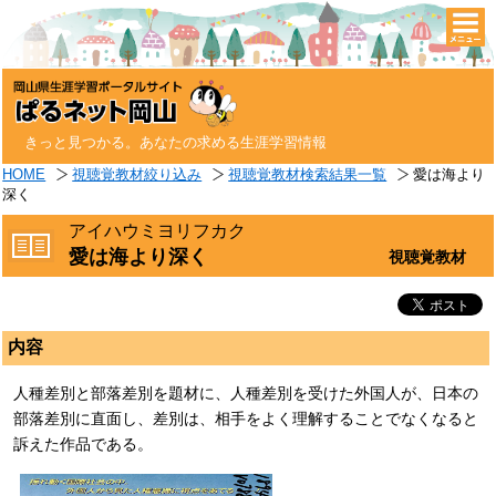
togg
navi
きっと見つかる。あなたの求める生涯学習情報
HOME
視聴覚教材絞り込み
視聴覚教材検索結果一覧
愛は海より
深く
アイハウミヨリフカク
愛は海より深く
視聴覚教材
内容
人種差別と部落差別を題材に、人種差別を受けた外国人が、日本の
部落差別に直面し、差別は、相手をよく理解することでなくなると
訴えた作品である。