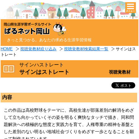
togg
navi
きっと見つかる。あなたの求める生涯学習情報
HOME
視聴覚教材絞り込み
視聴覚教材検索結果一覧
サインはス
トレート
サインハストレート
サインはストレート
視聴覚教材
内容
この作品は高校野球をテーマに、高校生達が部落差別の解消をめざ
して立ち向かっていくその姿を明るく爽快なタッチで描き、同和問
題解決への積極的な態度と実践力を育て、人権尊重の精神を基盤と
した差別のない明るい地域社会づくりをめざす一歩となることを願
って制作されています。