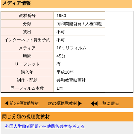
メディア情報
教材番号
1950
分類
同和問題啓発 / 人権問題
貸出
不可
インターネット貸出予約
不可
メディア
16ミリフィルム
時間
45分
リーフレット
有
購入年
平成10年
制作・配給
共和教育映画社
同一フィルム本数
1本
前の視聴覚教材
次の視聴覚教材
一覧に戻る
同じ分類の視聴覚教材
外国人労働者問題から他民族共生を考える