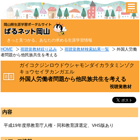
togg
navi
きっと見つかる。あなたの求める生涯学習情報
HOME
視聴覚教材絞り込み
視聴覚教材検索結果一覧
外国人労働
者問題から他民族共生を考える
ガイコクジンロウドウシャモンダイカラタミンゾク
キョウセイヲカンガエル
外国人労働者問題から他民族共生を考える
視聴覚教材
内容
平成19年度県教育庁人権・同和教育課選定、VHS版あり