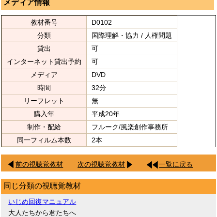
メディア情報
教材番号
D0102
分類
国際理解・協力 / 人権問題
貸出
可
インターネット貸出予約
可
メディア
DVD
時間
32分
リーフレット
無
購入年
平成20年
制作・配給
フルーク/風楽創作事務所
同一フィルム本数
2本
前の視聴覚教材
次の視聴覚教材
一覧に戻る
同じ分類の視聴覚教材
いじめ回復マニュアル
大人たちから君たちへ