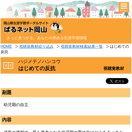
togg
navi
きっと見つかる。あなたの求める生涯学習情報
HOME
視聴覚教材絞り込み
視聴覚教材検索結果一覧
はじめての
反抗
ハジメテノハンコウ
はじめての反抗
視聴覚教材
副題
幼児期の自立
内容