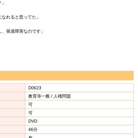
？」
になれると思ってた」
し、発達障害なのです」
D0623
教育等一般 / 人権問題
可
可
DVD
46分
有