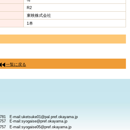
R2
東映株式会社
1本
一覧に戻る
781 E-mail:uketsuke01@pal.pref.okayama.jp
757 E-mail:syogaise@pref.okayama.jp
757 E-mail:syogaise05@pref.okayama.jp