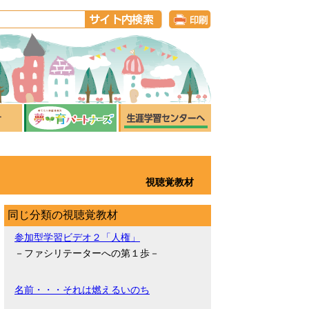
視聴覚教材
同じ分類の視聴覚教材
参加型学習ビデオ２「人権」
－ファシリテーターへの第１歩－
名前・・・それは燃えるいのち