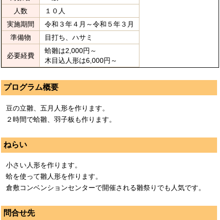
人数
１０人
実施期間
令和３年４月～令和５年３月
準備物
目打ち、ハサミ
蛤雛は2,000円～
必要経費
木目込人形は6,000円～
プログラム概要
豆の立雛、五月人形を作ります。
２時間で蛤雛、羽子板も作ります。
ねらい
小さい人形を作ります。
蛤を使って雛人形を作ります。
倉敷コンベンションセンターで開催される雛祭りでも人気です。
問合せ先