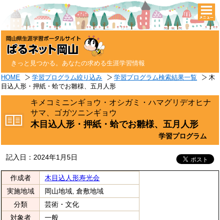
togg
navi
きっと見つかる。あなたの求める生涯学習情報
HOME
学習プログラム絞り込み
学習プログラム検索結果一覧
木
目込人形・押紙・蛤でお雛様、五月人形
キメコミニンギョウ・オシガミ・ハマグリデオヒナ
サマ、ゴガツニンギョウ
木目込人形・押紙・蛤でお雛様、五月人形
学習プログラム
記入日：2024年1月5日
作成者
木目込人形寿光会
実施地域
岡山地域, 倉敷地域
分類
芸術・文化
対象者
一般