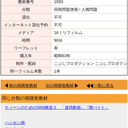
教材番号
1583
分類
同和問題啓発 / 人権問題
貸出
不可
インターネット貸出予約
不可
メディア
16ミリフィルム
時間
90分
リーフレット
有
購入年
昭和63年
制作・配給
こぶしプロダクション こぶしプロダクシ
同一フィルム本数
1本
前の視聴覚教材
次の視聴覚教材
一覧に戻る
同じ分類の視聴覚教材
ティーンのためのSNS教室２ 「迷惑動画」「闇バイト」
ハンセン病