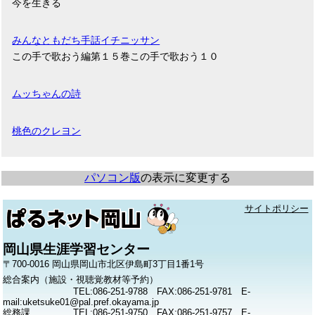
今を生きる
みんなともだち手話イチニッサン
この手で歌おう編第１５巻この手で歌おう１０
ムッちゃんの詩
桃色のクレヨン
パソコン版
の表示に変更する
サイトポリシー
岡山県生涯学習センター
〒700-0016 岡山県岡山市北区伊島町3丁目1番1号
総合案内（施設・視聴覚教材等予約）
TEL:086-251-9788 FAX:086-251-9781 E-
mail:uketsuke01@pal.pref.okayama.jp
総務課
TEL:086-251-9750 FAX:086-251-9757 E-