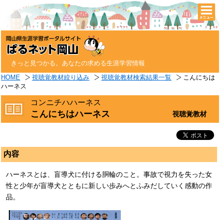
togg
navi
きっと見つかる。あなたの求める生涯学習情報
HOME
視聴覚教材絞り込み
視聴覚教材検索結果一覧
こんにちは
ハーネス
コンニチハハーネス
こんにちはハーネス
視聴覚教材
内容
ハーネスとは、盲導犬に付ける胴輪のこと。事故で視力を失った女
性と少年が盲導犬とともに新しい歩みへとふみだしていく感動の作
品。