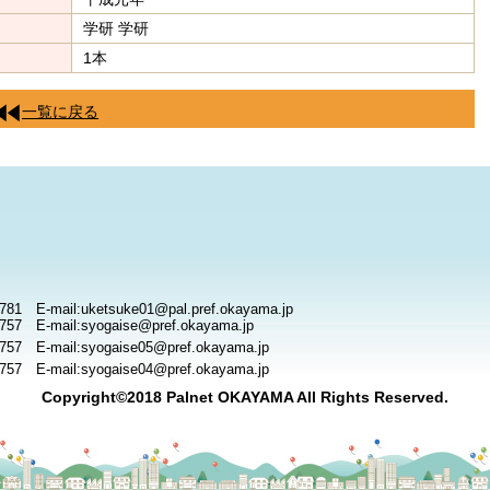
学研 学研
1本
一覧に戻る
781 E-mail:uketsuke01@pal.pref.okayama.jp
757 E-mail:syogaise@pref.okayama.jp
757 E-mail:syogaise05@pref.okayama.jp
757 E-mail:syogaise04@pref.okayama.jp
Copyright©2018 Palnet OKAYAMA All Rights Reserved.