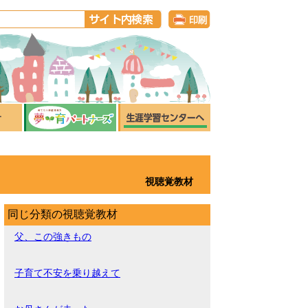
視聴覚教材
同じ分類の視聴覚教材
父、この強きもの
子育て不安を乗り越えて