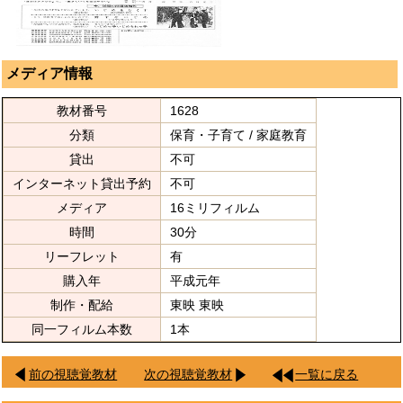
メディア情報
教材番号
1628
分類
保育・子育て / 家庭教育
貸出
不可
インターネット貸出予約
不可
メディア
16ミリフィルム
時間
30分
リーフレット
有
購入年
平成元年
制作・配給
東映 東映
同一フィルム本数
1本
前の視聴覚教材
次の視聴覚教材
一覧に戻る