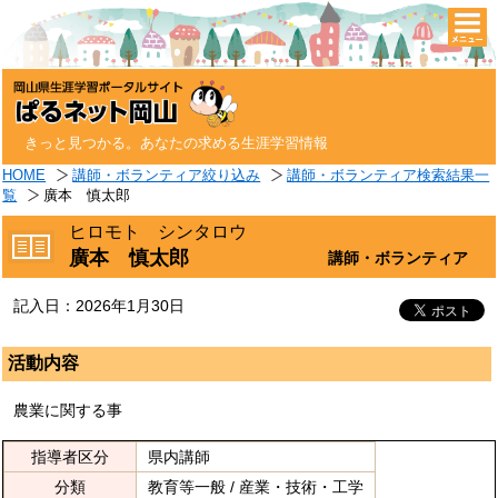
togg
navi
きっと見つかる。あなたの求める生涯学習情報
HOME
講師・ボランティア絞り込み
講師・ボランティア検索結果一
覧
廣本 慎太郎
ヒロモト シンタロウ
廣本 慎太郎
講師・ボランティア
記入日：2026年1月30日
活動内容
農業に関する事
指導者区分
県内講師
分類
教育等一般 / 産業・技術・工学