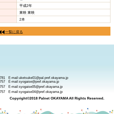
平成2年
東映 東映
2本
一覧に戻る
781 E-mail:uketsuke01@pal.pref.okayama.jp
757 E-mail:syogaise@pref.okayama.jp
757 E-mail:syogaise05@pref.okayama.jp
757 E-mail:syogaise04@pref.okayama.jp
Copyright©2018 Palnet OKAYAMA All Rights Reserved.