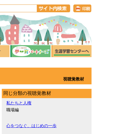
視聴覚教材
同じ分類の視聴覚教材
私たちと人権
職場編
心をつなぐ、はじめの一歩