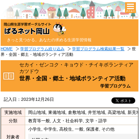
togg
navi
きっと見つかる。あなたの求める生涯学習情報
HOME
学習プログラム絞り込み
学習プログラム検索結果一覧
世
界・全国・郷土・地域ボランティア活動
セカイ・ゼンコク・キョウド・チイキボランティア
カツドウ
世界・全国・郷土・地域ボランティア活動
学習プログラム
記入日：2023年12月26日
実施地域
岡山地域, 東備地域, 倉敷地域, 井笠地域, 高梁地域, 新見地
分類
教育等一般, 人文・社会科学, 文学・語学
小学生, 中学生, 高校生, 一般, 保護者, その他
対象者