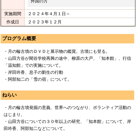
外国の方
実施期間
２０２４年４月１日～
作成日
２０２３年１２月
プログラム概要
・月の輪古墳のＤＶＤと展示物の鑑賞。古墳にも登る。
・山田方谷が閑谷学校再興の途中、柳原の大戸、「知本館」、行信
「温知館」での実施について。
・岸田吟香、息子の劉生の行動
・阿部知二の「雪の宿」について。
ねらい
・月の輪古墳発掘の意義、世界へのつながり、ボランティア活動の
はじまり。
・山田方谷についての３０年以上の研究、「知本館」について、岸
田吟香、阿部知二などについて。