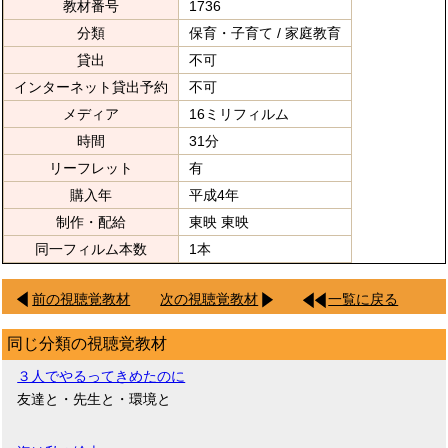
教材番号
1736
分類
保育・子育て / 家庭教育
貸出
不可
インターネット貸出予約
不可
メディア
16ミリフィルム
時間
31分
リーフレット
有
購入年
平成4年
制作・配給
東映 東映
同一フィルム本数
1本
前の視聴覚教材
次の視聴覚教材
一覧に戻る
同じ分類の視聴覚教材
３人でやるってきめたのに
友達と・先生と・環境と