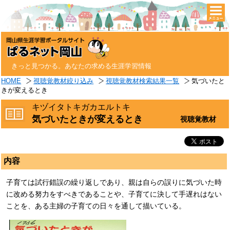
togg
navi
きっと見つかる。あなたの求める生涯学習情報
HOME
視聴覚教材絞り込み
視聴覚教材検索結果一覧
気づいたと
きが変えるとき
キヅイタトキガカエルトキ
気づいたときが変えるとき
視聴覚教材
内容
子育ては試行錯誤の繰り返しであり、親は自らの誤りに気づいた時
に改める努力をすべきであることや、子育てに決して手遅れはない
ことを、ある主婦の子育ての日々を通して描いている。