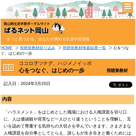
togg
navi
きっと見つかる。あなたの求める生涯学習情報
HOME
視聴覚教材絞り込み
視聴覚教材検索結果一覧
心をつな
ぐ、はじめの一歩
ココロヲツナグ、ハジメノイッポ
心をつなぐ、はじめの一歩
視聴覚教材
記入日：2024年3月20日
内容
「ハラスメント」をはじめとした職場における人権課題を切り口
に、人は価値観や背景など一人ひとり違うということを理解し、互
いを認めて尊重する気持ちの大切さを学んでいきます。さまざまな
人権課題を自分事としてとらえ、誰しもが生き生きと働くためには