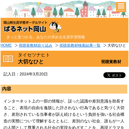
togg
navi
きっと見つかる。あなたの求める生涯学習情報
HOME
視聴覚教材絞り込み
視聴覚教材検索結果一覧
大切なひと
タイセツナヒト
大切なひと
視聴覚教材
記入日：2024年3月20日
内容
インターネット上の一部の情報が、誤った認識や差別意識を助長す
ること、表現の自由を逸脱した許されない行為であると気づく大切
さ、差別されている当事者が訴え続けるという負担を強いる社会構
造の実態について理解するとともに、差別のない社会、誰もが一人
の人間として尊重される社会の実現をめざすことを、再現ドラマを