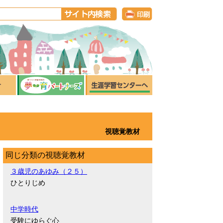
視聴覚教材
同じ分類の視聴覚教材
３歳児のあゆみ（２５）
ひとりじめ
中学時代
受験にゆらぐ心