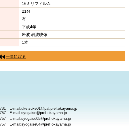
16ミリフィルム
21分
有
平成4年
岩波 岩波映像
1本
一覧に戻る
781 E-mail:uketsuke01@pal.pref.okayama.jp
757 E-mail:syogaise@pref.okayama.jp
757 E-mail:syogaise05@pref.okayama.jp
757 E-mail:syogaise04@pref.okayama.jp