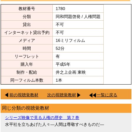
教材番号
1780
分類
同和問題啓発 / 人権問題
貸出
不可
インターネット貸出予約
不可
メディア
16ミリフィルム
時間
52分
リーフレット
有
購入年
平成5年
制作・配給
井之上企画 東映
同一フィルム本数
1本
前の視聴覚教材
次の視聴覚教材
一覧に戻る
同じ分類の視聴覚教材
シリーズ映像で見る人権の歴史 第７巻
水平社を立ちあげた人々―人間は尊敬すべきものだ―