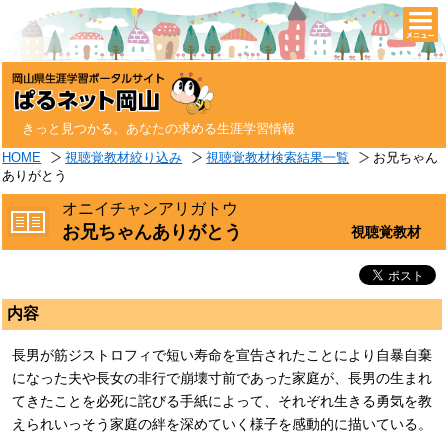
togg
navi
きっと見つかる。あなたの求める生涯学習情報
HOME
視聴覚教材絞り込み
視聴覚教材検索結果一覧
お兄ちゃん
ありがとう
オニイチャンアリガトウ
お兄ちゃんありがとう
視聴覚教材
内容
長男が筋ジストロフィで短い寿命を宣告されたことにより自暴自棄
になった夫や長女の非行で崩壊寸前であった家庭が、長男の生まれ
てきたことを必死に詫びる手紙によって、それぞれ生きる勇気を教
えられいっそう家庭の絆を深めていく様子を感動的に描いている。