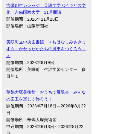
吉備創生カレッジ 英語で学ぶイギリス文
化 吉備国際大学 11月開講
開催期間：2026年11月28日
開催場所：山陽新聞社
美咲町立中央図書館 ＜おはなしみさきっ
ず☆～かわったかたちの風車をつくろう～
＞
開催期間：2026年8月9日
開催場所：美咲町 生涯学習センター 多
目的１
華鴒大塚美術館 おうちで展覧会 みんな
の図工を楽しく飾ろう！
開催期間：2026年7月18日～2026年8月22
日
開催場所：華鴒大塚美術館
申込期間：2026年6月3日～2026年8月22
日