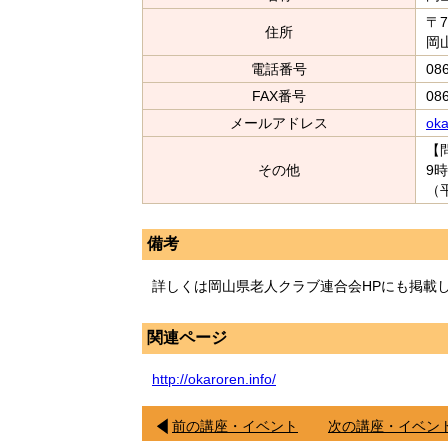
〒7
住所
岡
電話番号
08
FAX番号
08
メールアドレス
oka
【
その他
9時
（
備考
詳しくは岡山県老人クラブ連合会HPにも掲載
関連ページ
http://okaroren.info/
前の講座・イベント
次の講座・イベン