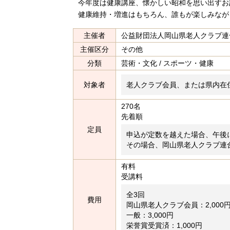
今年度は健康講座、懐かしい昭和を思い出すお
健康維持・増進はもちろん、誰もが楽しみなが
主催者
公益財団法人岡山県老人クラブ連
主催区分
その他
分類
芸術・文化 / スポーツ・健康
対象者
老人クラブ会員、または県内在
270名
先着順
定員
申込が定数を越えた場合、午後
その場合、岡山県老人クラブ連
有料
受講料
全3回
費用
岡山県老人クラブ会員：2,000
一般：3,000円
栄誉賞受賞済：1,000円