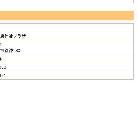
康福祉プラザ
4
市笹沖180
ル
850
851