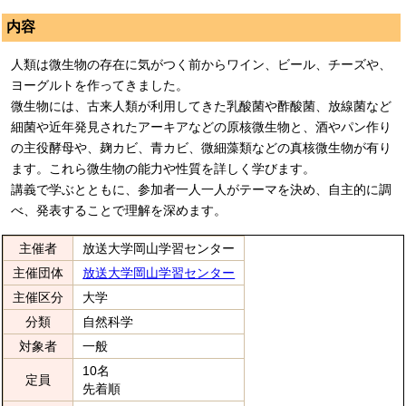
内容
人類は微生物の存在に気がつく前からワイン、ビール、チーズや、
ヨーグルトを作ってきました。
微生物には、古来人類が利用してきた乳酸菌や酢酸菌、放線菌など
細菌や近年発見されたアーキアなどの原核微生物と、酒やパン作り
の主役酵母や、麹カビ、青カビ、微細藻類などの真核微生物が有り
ます。これら微生物の能力や性質を詳しく学びます。
講義で学ぶとともに、参加者一人一人がテーマを決め、自主的に調
べ、発表することで理解を深めます。
主催者
放送大学岡山学習センター
主催団体
放送大学岡山学習センター
主催区分
大学
分類
自然科学
対象者
一般
10名
定員
先着順