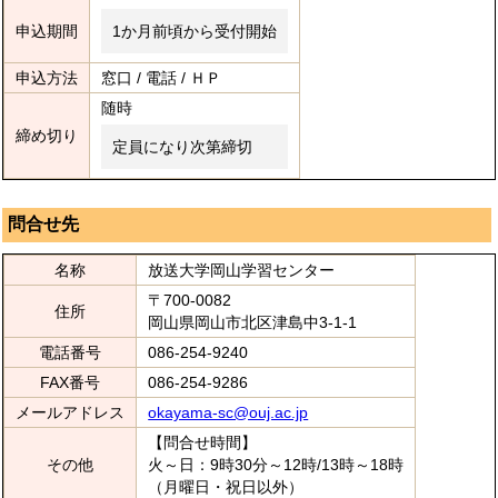
申込期間
1か月前頃から受付開始
申込方法
窓口 / 電話 / ＨＰ
随時
締め切り
定員になり次第締切
問合せ先
名称
放送大学岡山学習センター
〒700-0082
住所
岡山県岡山市北区津島中3-1-1
電話番号
086-254-9240
FAX番号
086-254-9286
メールアドレス
okayama-sc@ouj.ac.jp
【問合せ時間】
その他
火～日：9時30分～12時/13時～18時
（月曜日・祝日以外）