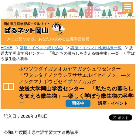
togg
navi
きっと見つかる。あなたの求める生涯学習情報
HOME
講座・イベント絞り込み
講座・イベント検索結果一覧
放
送大学岡山学習センター 「私たちの暮らしを支える微生物」―楽しく学ぼ
う微生物の科学―
ホウソウダイガクオカヤマガクシュウセンター
「ワタシタチノクラシヲササエルビセイブツ」―タ
ノシクマナボウビセイブツノカガク―
放送大学岡山学習センター 「私たちの暮らし
を支える微生物」―楽しく学ぼう微生物の科学
―
開催中
講座・イベント
記入日：2026年3月8日
令和8年度岡山県生涯学習大学連携講座