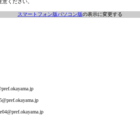
注意ください。
スマートフォン版
パソコン版
の表示に変更する
ref.okayama.jp
5@pref.okayama.jp
e04@pref.okayama.jp