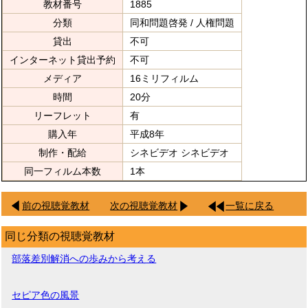
教材番号
1885
分類
同和問題啓発 / 人権問題
貸出
不可
インターネット貸出予約
不可
メディア
16ミリフィルム
時間
20分
リーフレット
有
購入年
平成8年
制作・配給
シネビデオ シネビデオ
同一フィルム本数
1本
前の視聴覚教材
次の視聴覚教材
一覧に戻る
同じ分類の視聴覚教材
部落差別解消への歩みから考える
セピア色の風景