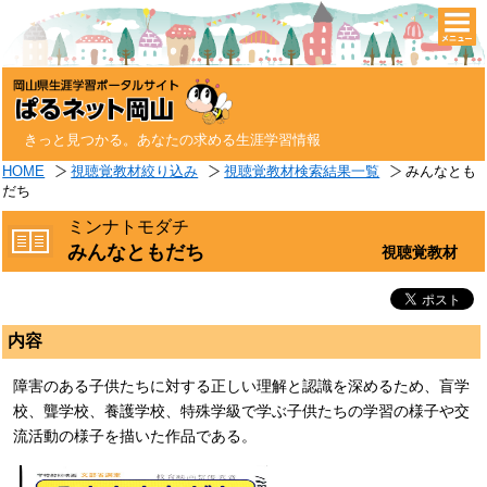
togg
navi
きっと見つかる。あなたの求める生涯学習情報
HOME
視聴覚教材絞り込み
視聴覚教材検索結果一覧
みんなとも
だち
ミンナトモダチ
みんなともだち
視聴覚教材
内容
障害のある子供たちに対する正しい理解と認識を深めるため、盲学
校、聾学校、養護学校、特殊学級で学ぶ子供たちの学習の様子や交
流活動の様子を描いた作品である。