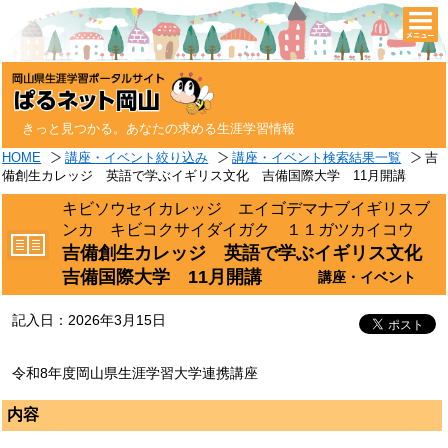
togg
navi
きっと見つかる。あなたの求める生涯学習情報
HOME
講座・イベント絞り込み
講座・イベント検索結果一覧
吉
備創生カレッジ 英語で学ぶイギリス文化 吉備国際大学 11月開講
キビソウセイカレッジ エイゴデマナブイギリスブ
ンカ キビコクサイダイガク １１ガツカイコウ
吉備創生カレッジ 英語で学ぶイギリス文化
吉備国際大学 11月開講
講座・イベント
記入日：2026年3月15日
令和8年度岡山県生涯学習大学連携講座
内容